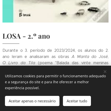
LOSA
- 2.º ano
Durante o 3. período de 2023/2024, os alunos do 2.
ano leram e analisaram as obras
A Manta do José
,
O
Livro da Tila
(poema "Balada das vinte meninas
friorentas") e
O sapo apaixonado.
Utilizamos cookies para permitir o funcionamento adequado
e a segurança do site e para lhe oferecer a melhor
experiência possível.
Aceitar apenas o necessário
Aceitar tudo
Comece agora
Crie o seu site grátis!